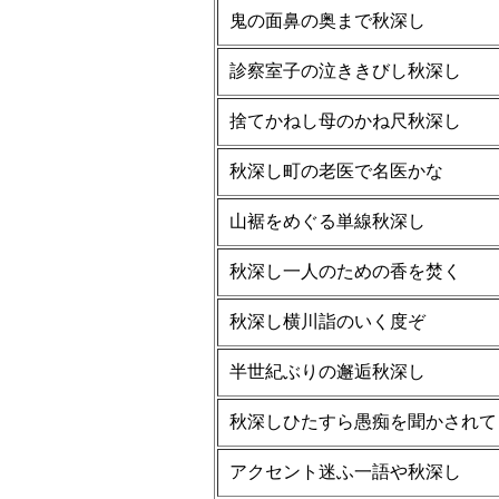
鬼の面鼻の奥まで秋深し
診察室子の泣ききびし秋深し
捨てかねし母のかね尺秋深し
秋深し町の老医で名医かな
山裾をめぐる単線秋深し
秋深し一人のための香を焚く
秋深し横川詣のいく度ぞ
半世紀ぶりの邂逅秋深し
秋深しひたすら愚痴を聞かされて
アクセント迷ふ一語や秋深し