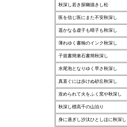
秋深し若き探幽描きし松
医を信じ医にまた不安秋深し
遥かなる虚子も晴子も秋深し
薄れゆく書翰のインク秋深し
子規書簡漱石書簡秋深し
水尾泡となりゆく早さ秋深し
真直ぐには歩けぬ砂丘秋深し
攻められて火をふく窯や秋深し
秋深し標高千の山泊り
身に過ぎし沙汰ひとしほに秋深し