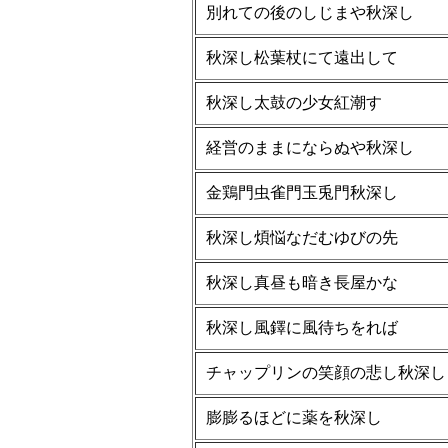
別れての後のしじまや秋深し
秋深し松葉杖にて遠出して
秋深し太鼓の少女紅潮す
経営のままにならぬや秋深し
金鶏門虫雀門玉兎門秋深し
秋深し煩悩なだむゆびの先
秋深し真昼も暗き長屋かな
秋深し風鐸に風待ちをれば
チャップリンの笑顔の悲し秋深し
膨膨るほどに薬を秋深し