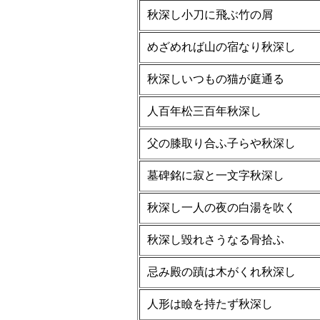
秋深し小刀に飛ぶ竹の屑
めざめれば山の宿なり秋深し
秋深しいつもの猫が庭通る
人百年松三百年秋深し
父の膝取り合ふ子らや秋深し
墓碑銘に寂と一文字秋深し
秋深し一人の夜の白湯を吹く
秋深し毀れさうなる骨拾ふ
忌み殿の蹟は木がくれ秋深し
人形は瞼を持たず秋深し