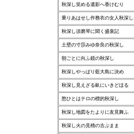
秋深し笑める遺影へ香けむり
乗りあはせし作務衣の女人秋深し
秋深し須磨琴に聞く盛衰記
土壁の寸莎みゆ奈良の秋深し
朝ごとに向ふ鏡の秋深し
秋深しやっぱり藍大島に決め
秋深し見えざる畝にいきどほる
愁ひとはテロの標的秋深し
秋深し地図をたよりに友見舞ふ
秋深し火の見櫓の古ぶまま