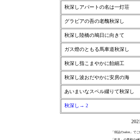
秋深しアパートの名は一灯荘
グラビアの吾の老醜秋深し
秋深し陸橋の鳩日に向きて
ガス燈のともる馬車道秋深し
秋深し指こまやかに飴細工
秋深し波おだやかに安房の海
あいまいなスペル綴りて秋深し
秋深し→ 2
20
「俳誌のsalon」
「年月」の最初の4