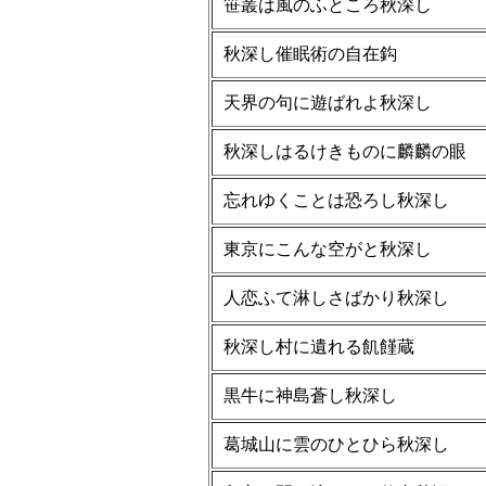
笹叢は風のふところ秋深し
秋深し催眠術の自在鈎
天界の句に遊ばれよ秋深し
秋深しはるけきものに麟麟の眼
忘れゆくことは恐ろし秋深し
東京にこんな空がと秋深し
人恋ふて淋しさばかり秋深し
秋深し村に遺れる飢饉蔵
黒牛に神島蒼し秋深し
葛城山に雲のひとひら秋深し