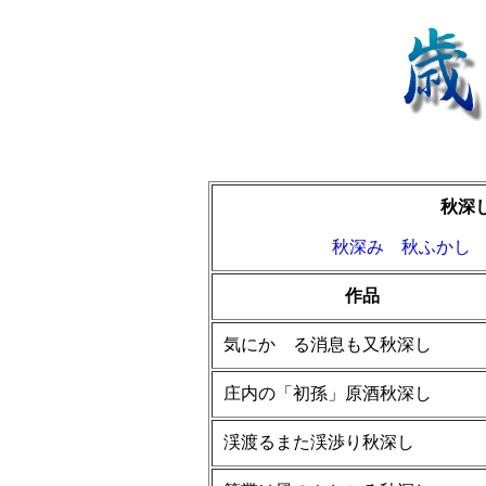
秋深
秋深み
秋ふかし
作品
気にかゝる消息も又秋深し
庄内の「初孫」原酒秋深し
渓渡るまた渓渉り秋深し