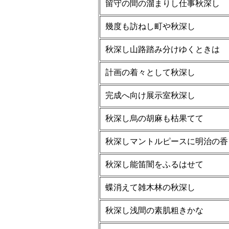
留守の間の溜まりし仕事秋深し
幾度も訪ねし町や秋深し
秋深し山路踏み分けゆくときは
計画の着々として秋深し
完成へ向け展示室秋深し
秋深し烏の胡麻も枯果てて
秋深しマントルピースに明治の香
秋深し能笛闇をふるはせて
蝶消えて雑木林の秋深し
秋深し浅間の素肌粗きかな