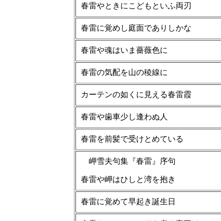
春雷やときにこどもといふ両刃
春雷に覚めし庭面でありしかな
春雷や魂はいま薔薇色に
春雷の気配を山の稜線に
カーテンの如くに見える春雷霞
春雷や歯車少し逢わぬ人
春雷を前髪で受けとめている
岬雪夫句集『春雷』序句
春雷や岬はひしと湾を抱き
春雷に覚めて早起き誕生日