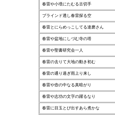
春雷や小壜にたむる古切手
ブラインド透し春雷探る空
春雷とにらめっこしてる達磨さん
春雷や盆地にしづむ寺の塔
春雷や聖書研究会一人
春雷の去りて大地の動き初む
春雷の通り過ぎ雨上り来し
春雷や壺の中なる真暗がり
春雷や志功の文字の躍るなり
春雷に目玉とび出すあら煮かな