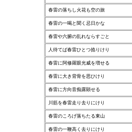
春雷の落ちし火花も空の旅
春雷の一喝と聞く忌日かな
春雷や六腑の乱れならすごと
人待てば春雷ひとつ捻りけり
春雷に阿修羅眼光威を増せる
春雷に大き背骨を思ひけり
春雷に方向音痴露顕せる
川筋を春雷走り去りにけり
春雷のころげ落ちたる東山
春雷の一鞭高く去りにけり