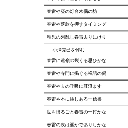
春雷や昼の灯台木偶の坊
春雷や落款を押すタイミング
稚児の列乱し春雷去りにけり
小澤克己を悼む
春雷に遠嶺の裂くる思ひかな
春雷や寺門に掲ぐる禅語の偈
春雷や夫の呼吸に耳澄ます
春雷や本に挿しある一信書
世を憤るごと春雷の一打かな
春雷の次は遥かでありしかな