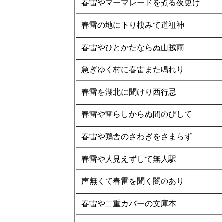
春雷やマーマレードを煮る夜更け
春雷の地に下り棲みて道祖神
春雷やひとかたならぬ山賊雨
急ぎゆく村に春雷また鳴れり
春雷を湖北に聞けり西行忌
春雷や雷らしからぬ間のびして
春雷や鶏舎のさわぎをさまらず
春雷や人見えずして無人駅
声無くて春雷を聞く闇のあり
春雷や二重カバーの文庫本