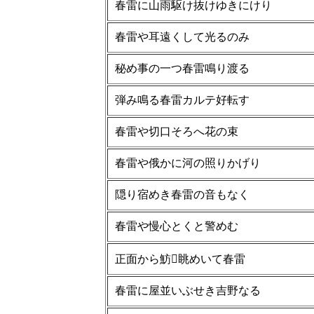
春雷に山雨駆け抜けゆきにけり
春雷や耳遠くして光るのみ
秘め事の一つ春雷鳴り渡る
弾み鳴る春雷カルテ好転す
春雷や切口そろへ花の束
春雷や俄かに河の照りかげり
隠り宿めき春雷の音もなく
春雷や慢心とくと警めむ
正面から魴眺めいて春雷
春雷に屋並いぶせき吉野なる