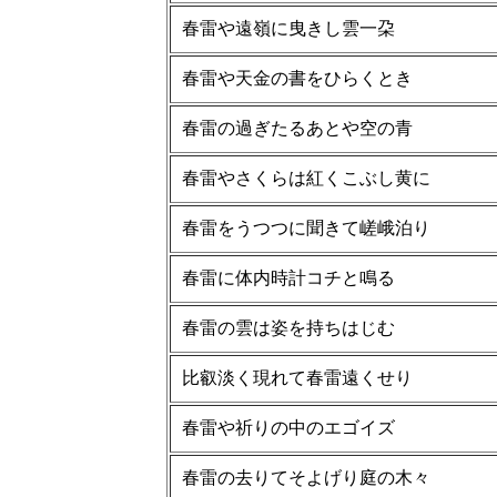
春雷や遠嶺に曳きし雲一朶
春雷や天金の書をひらくとき
春雷の過ぎたるあとや空の青
春雷やさくらは紅くこぶし黄に
春雷をうつつに聞きて嵯峨泊り
春雷に体内時計コチと鳴る
春雷の雲は姿を持ちはじむ
比叡淡く現れて春雷遠くせり
春雷や祈りの中のエゴイズ
春雷の去りてそよげり庭の木々