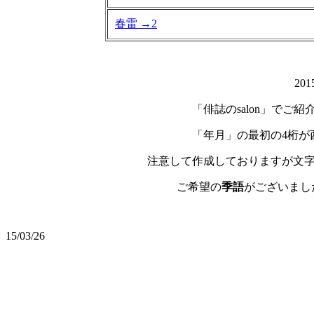
春雷 →2
20
「俳誌のsalon」でご
「年月」の最初の4桁が
注意して作成しておりますが文
ご希望の
季語
がございま
15/03/26