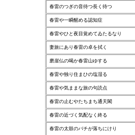
春雷のつぎの音待つ長く待つ
春雷や一瞬醒める認知症
春雷やひと夜目覚めてゐたるなり
妻旅にあり春雷の卓を拭く
磨崖仏の喝か春雷山ゆする
春雷や独り住まひの塩湿る
春雷や気ままな旅の句読点
春雷の止むやたちまち通天閣
春雷の近づく気配なく終る
春雷の太鼓のバチが落ちにけり