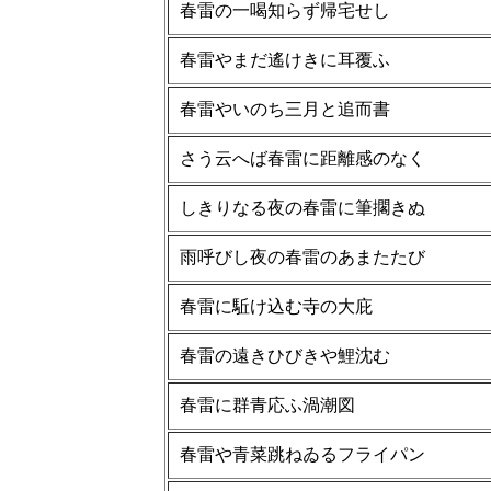
春雷の一喝知らず帰宅せし
春雷やまだ遙けきに耳覆ふ
春雷やいのち三月と追而書
さう云へば春雷に距離感のなく
しきりなる夜の春雷に筆擱きぬ
雨呼びし夜の春雷のあまたたび
春雷に駈け込む寺の大庇
春雷の遠きひびきや鯉沈む
春雷に群青応ふ渦潮図
春雷や青菜跳ねゐるフライパン