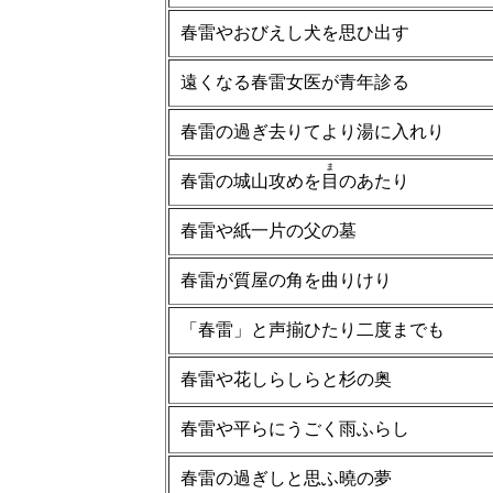
春雷やおびえし犬を思ひ出す
遠くなる春雷女医が青年診る
春雷の過ぎ去りてより湯に入れり
ま
春雷の城山攻めを
目
のあたり
春雷や紙一片の父の墓
春雷が質屋の角を曲りけり
「春雷」と声揃ひたり二度までも
春雷や花しらしらと杉の奥
春雷や平らにうごく雨ふらし
春雷の過ぎしと思ふ曉の夢