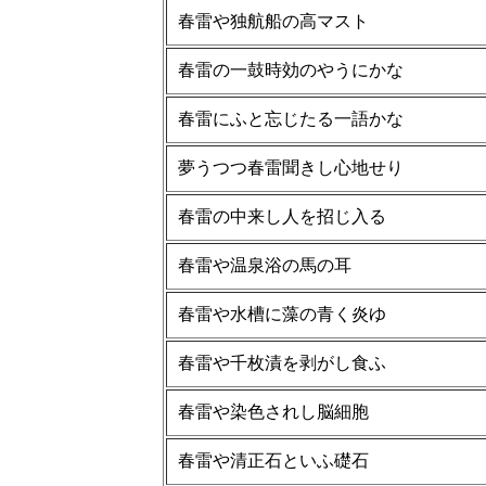
春雷や独航船の高マスト
春雷の一鼓時効のやうにかな
春雷にふと忘じたる一語かな
夢うつつ春雷聞きし心地せり
春雷の中来し人を招じ入る
春雷や温泉浴の馬の耳
春雷や水槽に藻の青く炎ゆ
春雷や千枚漬を剥がし食ふ
春雷や染色されし脳細胞
春雷や清正石といふ礎石