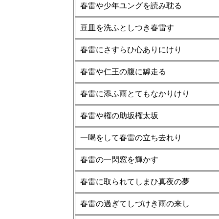
春雷や少年ユングを読み耽る
豆皿を洗ふとしつき春雷す
春雷にさすらひ心ありにけり
春雷や仁王の腹に罅走る
春雷に添ふ雨とてもなかりけり
春雷や権の助坂権太坂
一喝をして春雷の立ち去れり
春雷の一閃窓を輝かす
春雷に取られてしまひ真夜の夢
春雷の過ぎてしづけき雨の来し