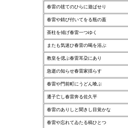
春雷の毬てのひらに遊ばせり
春雷や錆び付いてをる瓶の蓋
茶柱を傾げ春雷一つゆく
またも気迷ひ春雷の喝を浴ぶ
教皇を偲ぶ春雷耳朶にあり
急逝の知らせ春雷家揺らす
春雷や門前町にうどん喰ぶ
遷子亡し春雷奔る佐久平
春雷のありしと聞きし目覚かな
春雷や忘れてゐたる稿ひとつ