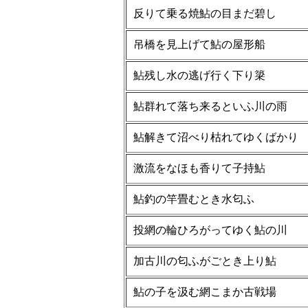
反りて乗る焼鮎の目まだ碧し
吊橋を見上げて鮎の屋形船
鮎残し水の逃げ行く下り簗
鮎群れて落ち来るといふ川の雨
鮎解きて沼べり枯れてゆくばかり
激流をなほも香りて子持鮎
鮎釣の竿畳むとき水匂ふ
投網の輪ひろがってゆく鮎の川
加古川の匂ふがごとき上り鮎
鮎の子を汲む網こまか古戦場