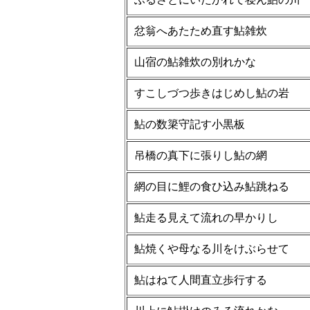
忿翁へあたため直す鮎雑炊
山宿の鮎雑炊の別れかな
すこしづつ歩きはじめし鮎の岩
鮎の数簗守記す小黒板
吊橋の真下に張りし鮎の網
網の目に鯉の食ひ込み鮎跳ねる
鮎走る見えて流れの早かりし
鮎焼くや母なる川をけぶらせて
鮎はねて人間直立歩行する