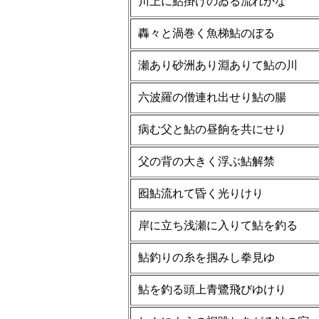
川上に鮎掛けのゐる流れかな
轟々と渦巻く魚梯鮎のぼる
瀬あり砂洲あり淵ありて鮎の川
六波羅の僧連れ出せり鮎の腸
病む父と鮎の昼餉を共にせり
父の背の大きく浮ぶ鮎解禁
囮鮎流れて昏く光りけり
岸に立ち浅瀬に入りて鮎を釣る
鮎釣りの糸を掴みし拳見ゆ
鮎を釣る頭上青鷺飛びゆけり