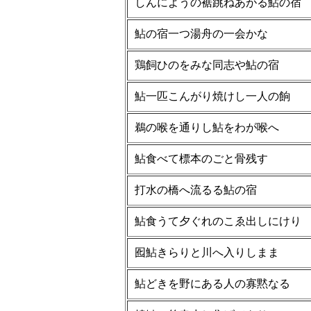
しんにようの裾跳ねあがる鮎の宿
鮎の宿一つ湯舟の一会かな
鶏飼ひのをみな同志や鮎の宿
鮎一匹こんがり焼けし一人の餉
鵜の喉を通りし鮎をわが喉へ
鮎食べて標本のごと骨残す
打水の橋へ流るる鮎の宿
鮎食うて夕ぐれのこゑ出しにけり
囮鮎きらりと川へ入りしまま
鮎どきを野にある人の寡黙なる