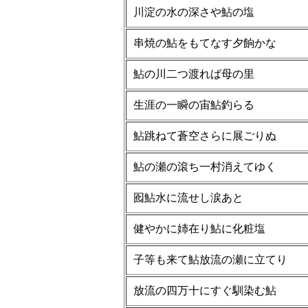
川淀の水の深さや鮎の塩
串焼の鮎をもてなす夕餉かな
鮎の川二つ渡れば母の里
生涯の一瞬の宙鮎釣らる
鮎跳ねて蒼空さらに展ごりぬ
鮎の瀬の滾ち一村消えてゆく
囮鮎水に流せし涙あと
健やかに姉在り鮎に化粧塩
子等も来て鮎放流の瀬に立てり
放流の四万十にすぐ馴染む鮎