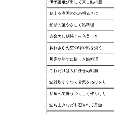
伊予訛飛び出して来し鮎の膳
鮎上る湖国の水の明るさに
船頭の訛やさしく鮎料理
青嶺美し鮎焼く火色美しき
暮れきらぬ空の縹や鮎を焼く
川床や崩すに惜しき鮎料理
これだけは人に任せぬ鮎膾
鮎雑炊すすつて暑気を払ひをり
鮎食べて骨うつくしく残りけり
鮎ちまきなども召されて舟遊