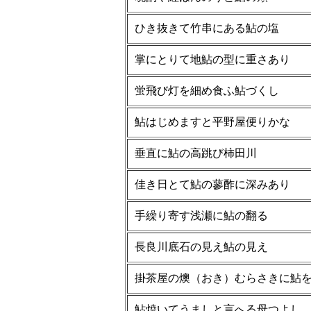
ひき抜きて竹串にある鮎の塩
掌にとりて地鮎の型に重さあり
蛍飛び灯を細め食ふ鮎づくし
鮎はじめますと平野屋便りかな
垂直に鮎の高跳び柿田川
佳き日とて鮎の蓼酢に深みあり
手繰り寄す浅瀬に鮎の翻る
長良川底石の見え鮎の見え
掛茶屋の燠（おき）むらさきに鮎
鮎焼いてうましと言へる母つよし