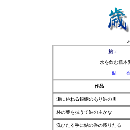
鮎
2
水を飲む橋
鮎
作品
瀬に跳ねる銀鱗のあり鮎の川
朴の葉を拭うて鮎の主かな
洗ひたる手に鮎の香の残りたる