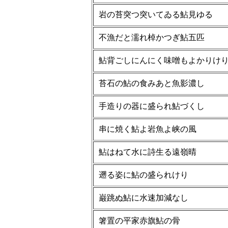
岩の苔突つ突いてゐる鮎見ゆる
不漁だと濡れ棹かつぎ鮎五匹
鮎背ごしにんにく味噌もよかりけ
苔石の鮎の食みあと魚影濃し
手造りの器に盛られ鮎づくし
串に焼く鮎よ岩魚よ峡の風
鮎はねて水に詩生る遠嶺晴
遡る姿に鮎の盛られけり
巌跳ぬ鮎に水速加減なし
箸置の平家赤旗鮎の骨