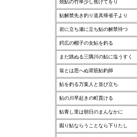
焼鮎の竹串少し焦げてをり
鮎解禁先き釣り道具帰省子より
岩に立ち瀬に立ち鮎の解禁待つ
鍔広の帽子の女鮎を釣る
まだ跳ぬる三隅川の鮎に塩うすく
翁とは思へぬ背筋鮎釣師
鮎を釣る万葉人と並び立ち
鮎の川早起きの町貫ける
鮎青し里は朝日のまんなかに
囮り鮎ならうことなら下りたし