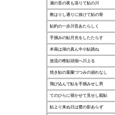
瀬の音の夜も滾りて鮎の川
教はりし通りに抜けて鮎の骨
鮎釣の一歩川音あたらしく
手掴みの鮎月光をしたたらす
本藉は湖の真ん中小鮎跳ね
放流の稚鮎頭揃へ川上る
焼き鮎の葉蘭づつみの崩れなし
飛び込んで鮎を手掴みせし男
てのひらに寝かせて見せし囮鮎
鮎上り来ぬ日は鷺の影あらず