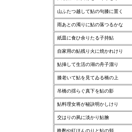
山ふたつ越して鮎の句膝に置く
雨あとの濁りに鮎の落つるかな
紙皿に食ひ余りたる子持鮎
自家用の鮎残り火に焼かれけり
鮎挿して生活の湖の舟子溜り
膝老いて鮎を見てゐる橋の上
吊橋の揺らぐ真下を鮎の影
鮎料理女将が秘訣明かしけり
交はりの夙に淡かり鮎膾
晩酌や紅ほんのりと鮎の頬