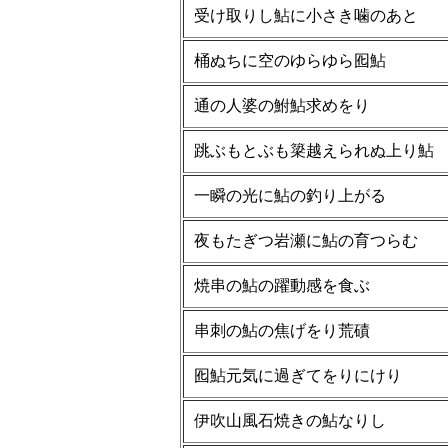
受け取りし鮎に小さき噛のあと
桶ぬちに空のゆらゆら囮鮎
通の人婆の鮒鮎求めをり
跳ぶもとぶも簗越えられぬ上り鮎
一瞬の光に鮎の釣り上がる
夜もたぎつ岩瀬に鮎の育つらむ
焼串の鮎の躍動感を食ぶ
串刺の鮎の焦げをり荒磧
囮鮎元気に過ぎてをりにけり
伊吹山風石焼きの鮎なりし