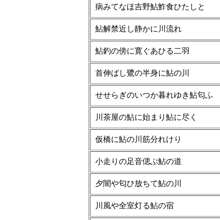
病みてなほ吉野鮎鮓食ひたしと
鮎解禁近し静かに川流れ
鮎釣の傍に寛ぐあひる二羽
首伸ばし鷺の半身に鮎の川
せせらぎのいつか暮れゆき鮎匂ふ
川茶屋の鮎に始まり鮎に尽く
仮橋に鮎の川筋分れけり
小走りの足音偲ぶ鮎の道
夕闇や匂ひ放ちて鮎の川
川風や全室灯る鮎の宿