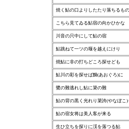
焼く鮎の口よりしたたり落ちるも
こちら見てゐる鮎宿の向かひかな
川音の只中にして鮎の宿
鮎跳ねて一ツの堰を越えにけり
焼鮎に非の打ちどころ探せども
鮎川の彩を探せば黝(あおぐろ)に
鷺の難逃れし鮎に簗の難
鮎の背の黒く光れり簗誇(やなぼこ)
鮎の宿女将は美人客が来る
生ひ立ちを探りに渓を落つる鮎