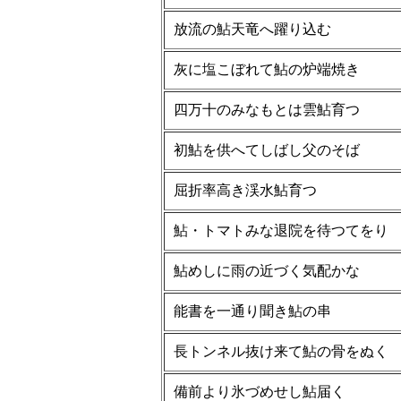
放流の鮎天竜へ躍り込む
灰に塩こぼれて鮎の炉端焼き
四万十のみなもとは雲鮎育つ
初鮎を供へてしばし父のそば
屈折率高き渓水鮎育つ
鮎・トマトみな退院を待つてをり
鮎めしに雨の近づく気配かな
能書を一通り聞き鮎の串
長トンネル抜け来て鮎の骨をぬく
備前より氷づめせし鮎届く