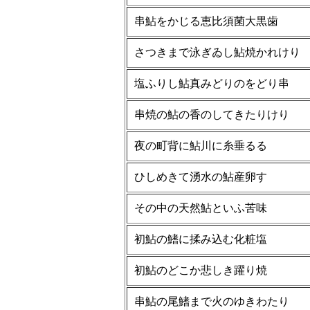
串鮎をかじる恵比須菌大黒歯
さつきまで泳ぎゐし鮎焼かれけり
塩ふりし鮎真みどりのをどり串
串焼の鮎の香のしてきたりけり
夜の町背に鮎川に糸垂るる
ひしめきて湧水の鮎産卵す
その中の天然鮎といふ苦味
初鮎の鰭に揉み込む化粧塩
初鮎のどこか悲しき躍り焼
串鮎の尾鰭まで火のゆきわたり