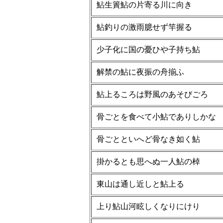
鮎生簀鮎の片寄る川に向き
鮎釣りの激雨臆せず竿握る
少子化に国の憂ひや子持ち鮎
解禁の鮎に夜振の舟揃ふ
鮎上るころは野風のあそびごろ
骨ごとを食べて小鮎でありしかな
骨ごとといへど骨なき如く鮎
掛かるとも思へぬ一人鮎の棹
東山は通し近しと鮎上る
上り鮎山河眩しくなりにけり