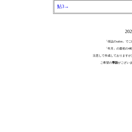
鮎3→
20
「俳誌のsalon」
「年月」の最初の4
注意して作成しておりますが
ご希望の
季語
がござい