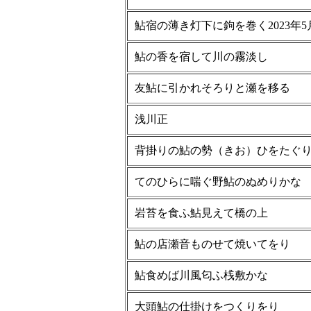
鮎宿の薄き灯下に鉤を巻く
2023年
鮎の香を宿して川の霧淡し
友鮎に引かれそろりと瀬を移る
浅川正
背掛りの鮎の勢（きお）ひをたぐ
てのひらに喘ぐ野鮎のぬめりかな
岩苔を食ふ鮎見えて橋の上
鮎の店瀬音ものせて焼いてをり
鮎食めば川風匂ふ桟敷かな
大頭鮎の仕掛けをつくりをり