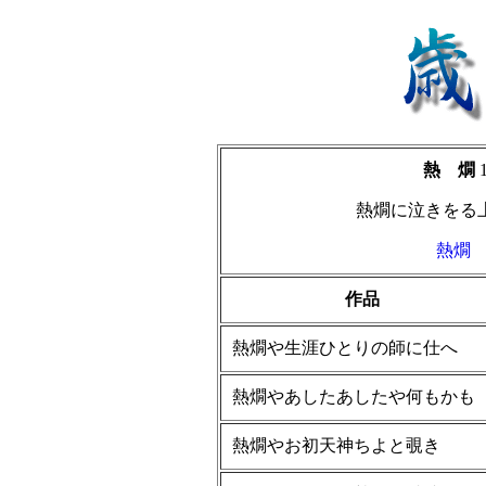
熱 燗
熱燗に泣きをる
熱燗
作品
熱燗や生涯ひとりの師に仕へ
熱燗やあしたあしたや何もかも
熱燗やお初天神ちよと覗き