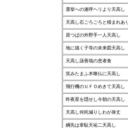
選挙への連呼ヘリより天高し
天高し石ごろごろと積まれあ
原つぱの外野手一人天高し
地に描く子等の未来図天高し
天高し藷善哉の患者食
笑みたまふ木喰仏に天高し
飛行機のＵＦＯめきて天高し
昨夜星を隠せし今朝の天高し
天高し何粍減りしわが身丈
綱先は韋駄天祐二天高し