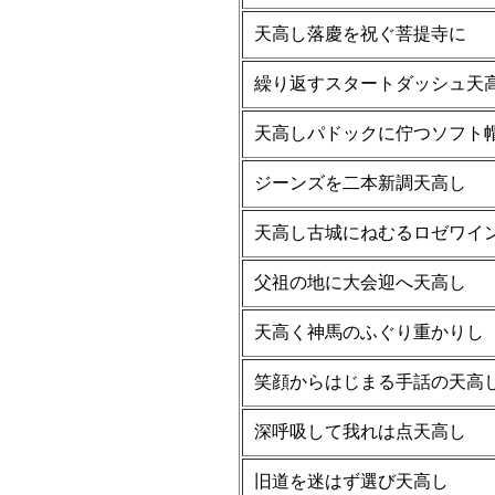
天高し落慶を祝ぐ菩提寺に
繰り返すスタートダッシュ天
天高しパドックに佇つソフト
ジーンズを二本新調天高し
天高し古城にねむるロゼワイ
父祖の地に大会迎へ天高し
天高く神馬のふぐり重かりし
笑顔からはじまる手話の天高
深呼吸して我れは点天高し
旧道を迷はず選び天高し