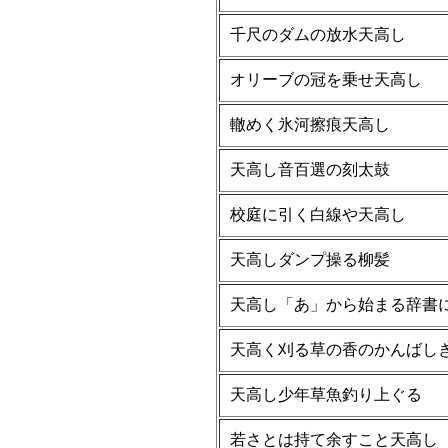
千尺のダムの放水天高し
オリーブの冠を乗せ天高し
轍めく氷河擦痕天高し
天高し音百選の刻太鼓
校庭に引く白線や天高し
天高しダンプ操る柳髪
天高し「あ」から始まる辞書
天高く刈る草の香のかんばし
天高し少年草魚釣り上ぐる
若さとは持て余すこと天高し