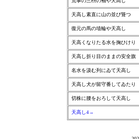
荒事の三枡の袖や天高し
天高し素直に山の並び聳つ
復元の馬の埴輪や天高し
天高くなりたる水を掬ひけり
天高し折り目のままの安全旗
名水を汲む列にゐて天高し
天高し犬が留守番してゐたり
切株に腰をおろして天高し
天高し4
→
20