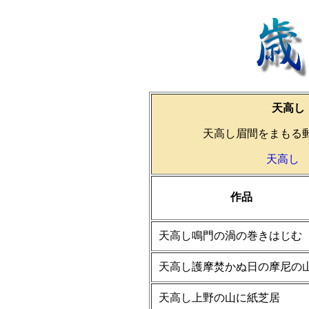
天高し
天高し眉間をまも
天高し
作品
天高し鳴門の渦の巻きはじむ
天高し護摩焚かぬ日の摩尼の
天高し上野の山に紙芝居