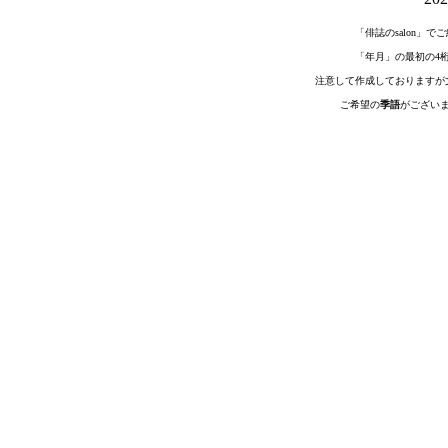
「俳誌のsalon」
「年月」の最初の4
注意して作成しておりますが
ご希望の
季語
がござい