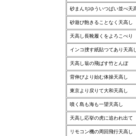
砂まんぢゆういつぱい並べ天
砂遊び飽きることなく天高し
天高し長靴履くをよろこべり
インコ捜す紙貼つてあり天高
天高し翁の飛ばす竹とんぼ
背伸びより始む体操天高し
東京より戻りて大和天高し
噴く島も海も一望天高し
天高し応挙の虎に追われ出て
リモコン機の周回飛行天高し