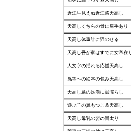
近江牛見えぬ近江路天高し
天高しくぢらの骨に肩手あり
天高し体重計に猫のせる
天高し吾が家はすでに女帝在
人文字の揺れる応援天高し
孫等への絵本の包み天高し
天高し島の足湯に裾濡らし
遊ぶ子の翼もつこゑ天高し
天高し母乳の嬰の固太り