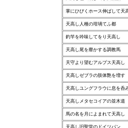
掌にひびくホース伸ばして天
天高し人種の坩堝てふ都
釣竿を吟味してをり天高し
天高し尾を靡かする調教馬
天守より望むアルプス天高し
天高しゼブラの肢体艶を増す
天高しユングフラウに息を呑
天高しメタセコイアの並木道
馬の名を月によまれて天高し
天高し旧聖堂のドイツパン