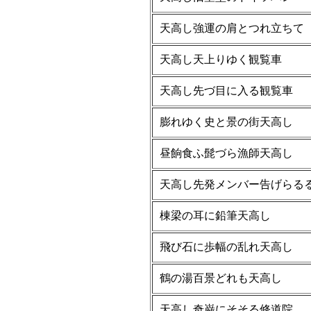
天高し強運の肩とつれ立ちて
天高し天上りゆく観覧車
天高し先づ目に入る観覧車
膨れゆく史と景の街天高し
昼餉食ふ髭づら漁師天高し
天高し先発メンバー告げらる
棟梁の耳に鉛筆天高し
飛び石に歩幅の乱れ天高し
鶴の湯百景どれも天高し
天高し奇巌にそそる修道院