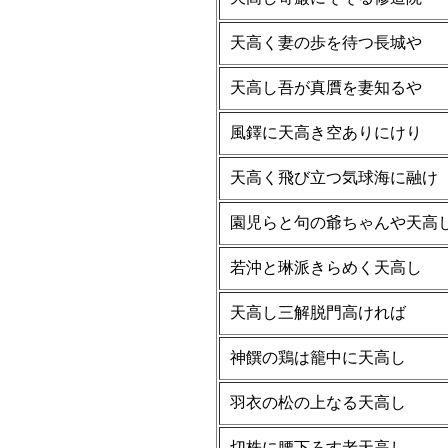
天高く妻の歩を待つ長城や
天高し吾が真贋を妻知るや
風鐸に天高き空ありにけり
天高く飛び立つ気球海に融け
園児らと句の爺ちゃんや天高
若沖と琳派きらめく天高し
天高し三解脱門高ければ
神饌の鶏は籠中に天高し
羽衣の松の上なる天高し
切株に腰下ろす老天高し