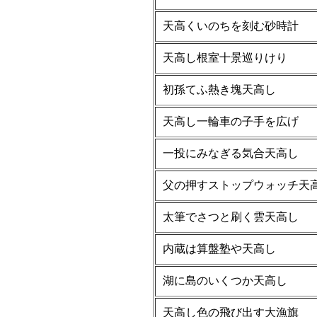
天高くいのちを刻む砂時計
天高し根室十景巡りけり
初孫てふ熱き塊天高し
天高し一輪車の子手を広げ
一投にみなぎる気合天高し
父の押すストップウォッチ天
太筆でさつと刷く雲天高し
内蔵は算盤塾や天高し
湖に島のいくつか天高し
天高し色の飛び出す大漁旗