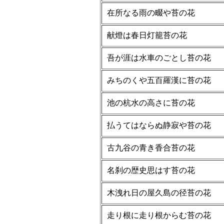
在所なる雨の畷や苔の花
献燈は春日灯籠苔の花
吾が涯は水車のごとし苔の花
みちのくや五百羅漢に苔の花
池の杭水の高さに苔の花
払うてはならぬ静寂や苔の花
古九谷の青き香合苔の花
名刹の歴史思はす苔の花
木洩れ日の屋久島の径苔の花
走り根に走り根からむ苔の花