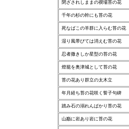
閉ざされしままの禊場苔の花
千年の杉の幹にも苔の花
死なばこの羊群に入らむ苔の花
湿り風帯びては消えむ苔の花
忍者撒きしか星型の苔の花
燈籠を奥津城として苔の花
苔の花あり群立の太木立
年月経ち苔の花咲く誓子句碑
踏み石の溺れんばかり苔の花
山巓に岩あり岩に苔の花