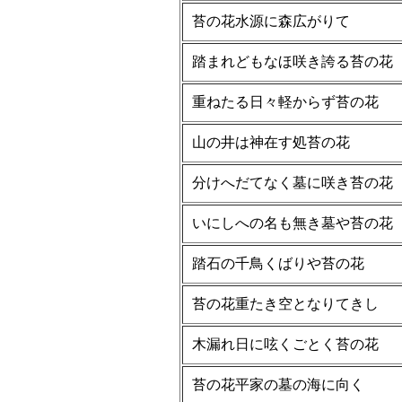
苔の花水源に森広がりて
踏まれどもなほ咲き誇る苔の花
重ねたる日々軽からず苔の花
山の井は神在す処苔の花
分けへだてなく墓に咲き苔の花
いにしへの名も無き墓や苔の花
踏石の千鳥くばりや苔の花
苔の花重たき空となりてきし
木漏れ日に呟くごとく苔の花
苔の花平家の墓の海に向く