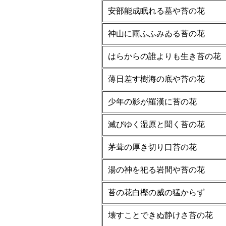
安部能成眠れる墓や苔の花
神山に雨ふふみゐる苔の花
はらからの誰よりも生き苔の花
薄日差す樹海の底や苔の花
少年の影が羅漢に苔の花
滅びゆく湿原と聞く苔の花
茅葺の厚き切り口苔の花
湯の神を祀る岩間や苔の花
苔の花白樫の威の猛からず
壊すことできぬ静けさ苔の花