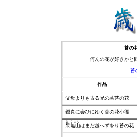
苔
何んの花が好きか
苔
作品
父母よりも古る兄の墓苔の花
鑑真に会ひにゆく苔の花小徑
はてなし
果無山
はまだ越へずをり苔の花