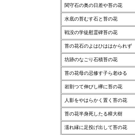
関守石の奥の日差や苔の花
水底の苔むす石と苔の花
戦没の学徒慰霊碑苔の花
苔の花石のよはひははかられず
坊跡のなごり石積苔の花
苔の花母の忌修す子ら老ゆる
岩割つて伸びし欅に苔の花
人影をやはらかく置く苔の花
苔の花半身死したる樟大樹
濡れ縁に足投げ出して苔の花