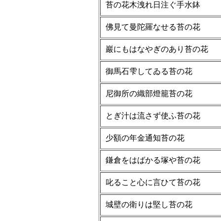
苔の花木洩れ日注ぐ手水鉢
佛見て曼陀羅なせる苔の花
巖にもはなやぎのあり苔の花
御馬石雫してゐる苔の花
尼御所の織部燈籠苔の花
とぎ汁は流さず使ふ苔の花
少額の年金通知苔の花
鎌倉をはばかる塚や苔の花
叱ること心に言ひて苔の花
城壁の衛りは堅し苔の花