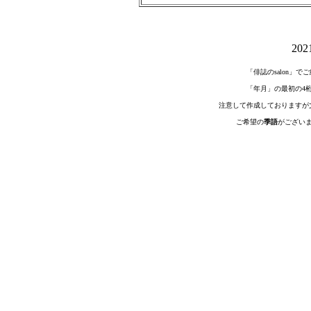
20
「俳誌のsalon」
「年月」の最初の4
注意して作成しておりますが
ご希望の
季語
がござい