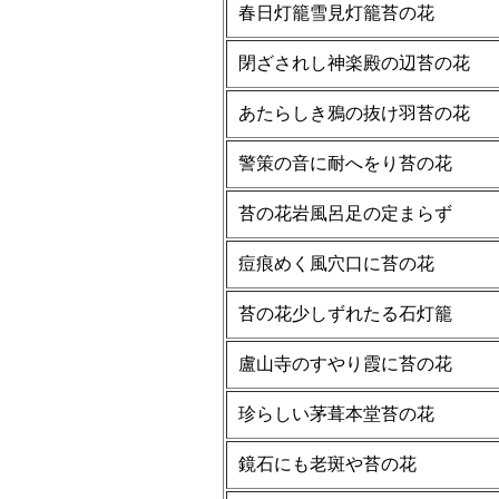
春日灯籠雪見灯籠苔の花
閉ざされし神楽殿の辺苔の花
あたらしき鴉の抜け羽苔の花
警策の音に耐へをり苔の花
苔の花岩風呂足の定まらず
痘痕めく風穴口に苔の花
苔の花少しずれたる石灯籠
盧山寺のすやり霞に苔の花
珍らしい茅葺本堂苔の花
鏡石にも老斑や苔の花