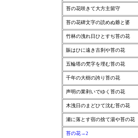
苔の花咲きて大方主留守
苔の花碑文字の読めぬ爺と婆
竹林の洩れ日ひとすぢ苔の花
賑はひに遠き古刹や苔の花
五輪塔の梵字を埋む苔の花
千年の大樹の誇り苔の花
声明の業剥いでゆく苔の花
木洩日のまどひて沈む苔の花
瀬に落とす宿の捨て湯や苔の花
苔の花→2