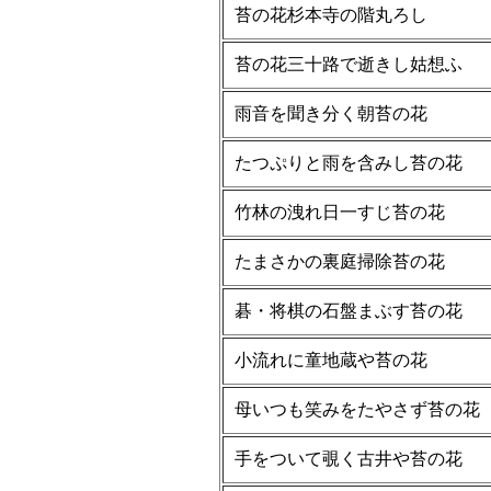
苔の花杉本寺の階丸ろし
苔の花三十路で逝きし姑想ふ
雨音を聞き分く朝苔の花
たつぷりと雨を含みし苔の花
竹林の洩れ日一すじ苔の花
たまさかの裏庭掃除苔の花
碁・将棋の石盤まぶす苔の花
小流れに童地蔵や苔の花
母いつも笑みをたやさず苔の花
手をついて覗く古井や苔の花