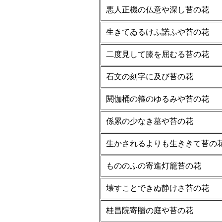
悪人正機の仏意や深し苔の花
生きてゐるけふ諾ふや苔の花
二度見して膝を屈むる苔の花
石文の刻字に及び苔の花
閼伽桶の箍のゆるみや苔の花
係累の少なき墓や苔の花
生かされるよりも生ききて苔の
もののふの寄進灯籠苔の花
壊すことできぬ静けさ苔の花
桂昌院寄贈の庭や苔の花