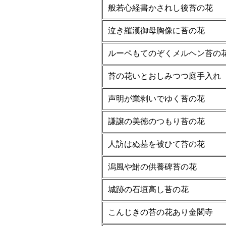
般若心経書かされし後苔の花
泣き羅漢御母胸像に苔の花
ルーペもてのぞくメルヘン苔の
苔の花いとおしみつつ庭手入れ
声明が業剥いでゆく苔の花
謙譲の美徳のつもり苔の花
人訪はぬ墓を被ひて苔の花
潟風や鮒の供養碑苔の花
城跡の石垣高し苔の花
こんじきの苔の花あり金閣寺