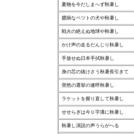
夏物を今だしまへず秋暑し
臆病なペツトの犬や秋暑し
戦火の絶えぬ地球や秋暑し
かけ声の走るだんじり秋暑し
手放せぬ日本手拭秋暑し
身の芯の抜けさう秋暑長引きて
突然の選挙の連呼秋暑し
ラケットを握り直して秋暑し
せせらぎは今Ｕ字溝に秋暑し
秋暑し演説の声うらがへる