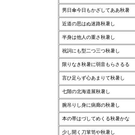
男日傘今日もかざしてああ秋暑
近道の思はぬ迷路秋暑し
半身は他人の重さ秋暑し
祝詞にも型二つ三つ秋暑し
限りなき秋暑に弱音もらさるる
言ひ足らず心あまりて秋暑し
七階の北海道展秋暑し
腕吊りし身に病廊の秋暑し
本の帯はづしてめくる秋暑かな
少し開く刀箪笥や秋暑し