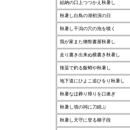
結納の口上つつかえ秋暑し
秋暑し白鳥の湖初演の日
秋暑し干潟の穴の泡を噴く
我が家また獺祭書屋秋暑し
走り書き出来ぬ横書き秋暑し
辣韮で釣る飯蛸や秋暑し
地下道にひよこ追ひをり秋暑し
秋暑なほ葬り帰りを口漱ぎ
秋暑し墳の祠に刀錆ぶ
秋暑し天守に登る梯子段