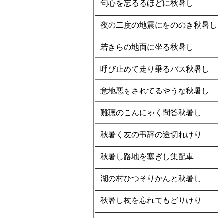
句心を忘るるほどに秋暑し
夜の二度の地震にをののき秋暑し
若きらの地面に坐る秋暑し
呼び止めて走り乗るバス秋暑し
意地悪をされてるやうな秋暑し
難聴のこんにゃく問答秋暑し
秋暑く友の弔辞の途切れけり
秋暑し路地を塞ぎし集配車
湖の村ひつそりかんと秋暑し
秋暑し杖を忘れてもどりけり