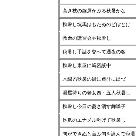
高き枝の鋸屑かぶる秋暑かな
秋暑し坑馬はもたぬのどぼとけ
救命の講習会や秋暑し
秋暑し手話を交へて通夜の客
秋暑し東屋に嶋密談中
木綿糸秋暑の街に買ひに出づ
湯屋待ちの老女四・五人秋暑し
秋暑し今日の憂さ消す舞囃子
足爪のエナメル剥げて秋暑し
句ができぬと言ふ句を詠んで秋暑