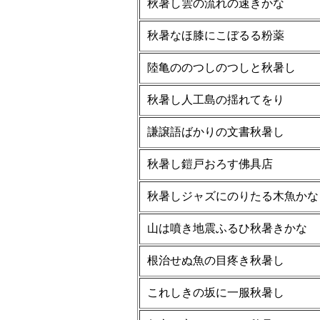
秋暑し雲の流れの速きかな
秋暑なほ膝にこぼるる粉薬
陸亀ののつしのつしと秋暑し
秋暑し人工島の揺れてをり
謙譲語ばかりの文書秋暑し
秋暑し鎧戸おろす佛具店
秋暑しジャズにのりたる木魚かな
山は噴き地震ふるひ秋暑きかな
根治せぬ魚の目疼き秋暑し
これしきの坂に一服秋暑し