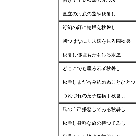
俯きて上る秋暑の九段坂
直立の海底の藻や秋暑し
釘箱の釘に錆増え秋暑し
初つぱなにリス猿を見る園秋暑
秋暑し佛壇も舟も吊る水屋
どこにでも座る若者秋暑し
秋暑しまだ呑み込めぬことひとつ
つれづれの菓子屋横丁秋暑し
風の自己嫌悪してゐる秋暑し
秋暑し身軽な旅の待つてゐし