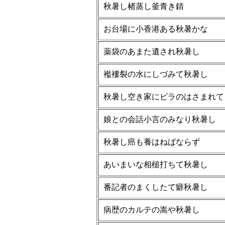
秋暑し楮蒸し釜青き錆
お台場に小香港ある秋暑かな
薬袋のあまた遺され秋暑し
襤褸裂の水にしづみて秋暑し
秋暑し空き家にビラのはさまれて
娘との会話小言のみなり秋暑し
秋暑し癌も養はねばならず
あいまいな相槌打ちて秋暑し
番記者のまくしたて癖秋暑し
病歴のカルテの嵩や秋暑し