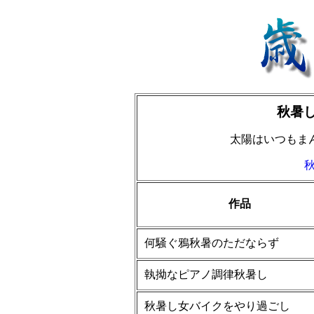
秋暑
太陽はいつも
作品
何騒ぐ鴉秋暑のただならず
執拗なピアノ調律秋暑し
秋暑し女バイクをやり過ごし