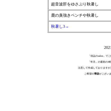
超音波肝をゆさぶり秋暑し
鹿の臭強きベンチや秋暑し
秋暑し3→
20
「俳誌のsalon」
「年月」の最初の4
注意して作成しておりますが
ご希望の
季語
がござい