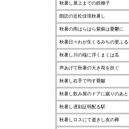
秋暑し屋上までの鉄梯子
朗読の近松佳境秋暑し
秋暑の雨はらはら紫蘇は憂鬱に
秋暑日々わが生くるみちの更ふる
秋暑し川の端に浮くまくは瓜
声あげて秋暑の大き荷を担ぐ
秋暑し右手で均す畳皺
秋暑し飲み屋のドアに蹴りのあと
秋暑し遅刻証明配る駅
秋暑しロスにて逝きし友の葬