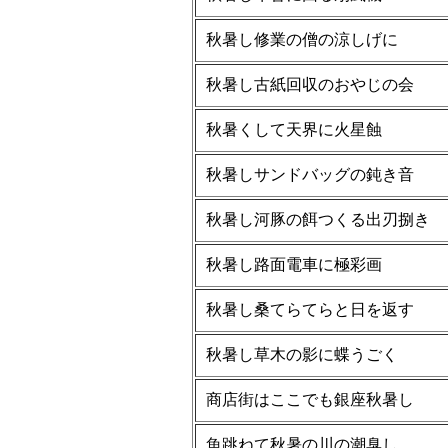
秋暑し修業の僧の涼しげに
秋暑し古紙回収のおやじの会
秋暑くして天界に火星蝕
秋暑しサンドバッグの鈍き音
秋暑し河豚の餌つくる出刃捌き
秋暑し路面電車に極彩画
秋暑し桑てらてらと日を返す
秋暑し草木の影に蝶うごく
商店街はここでも銀座秋暑し
魚跳ねて秋暑の川の潮臭し