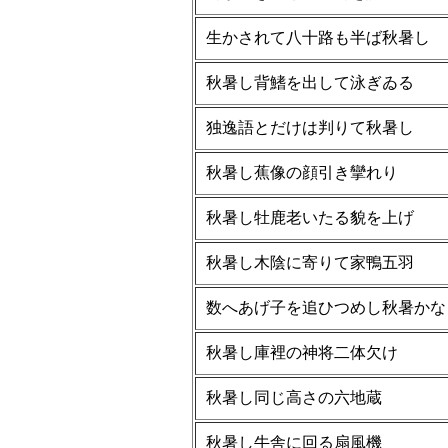
生かされて八十路も半ば秋暑し
秋暑し背鰭を出して泳ぎゐる
独逸語とだけは判りて秋暑し
秋暑し蕉像の顔引き攣れり
秋暑し牡鹿老いたる貌を上げ
秋暑し木陰に寄りて家鴨五羽
数へあげ子を追ひつめし秋暑かな
秋暑し庫裡の神将二体欠け
秋暑し同じ高さの六地蔵
秋暑し牛舎に回る扇風機