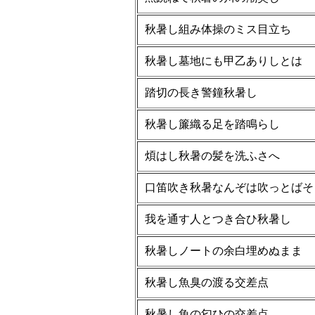
秋暑し組み体操のミス目立ち
秋暑し墓地にも甲乙ありしとは
踏切の長き警鐘秋暑し
秋暑し簾織る足を踏鳴らし
煩はし秋暑の髪を洗ふさへ
口笛吹き秋暑なんぞは吹っとばそ
我を通す人とつき合ひ秋暑し
秋暑しノートの余白埋めぬまま
秋暑し魚臭の渡る交差点
秋暑し魚の匂ひの交差点