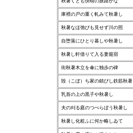
秋暑くとも快晴の旅路かな
庫裡の戸の重く軋みて秋暑し
秋暑なほ弛びも見せず川の照
自堕落にひとり暮しや秋暑し
秋暑し軒借りて入る妻籠宿
街秋暑木立を傘に独歩の碑
毀（こぼ）ち家の錆びし鉄筋秋暑
乳首の上の黒子や秋暑し
夫の刈る庭のつぺらぼう秋暑し
秋暑し化粧ふに何か略しゐて