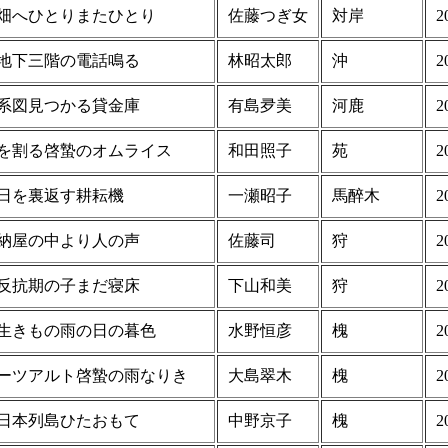
畑へひとりまたひとり
佐藤つぎ女
対岸
2
地下三階の電話鳴る
林昭太郎
沖
2
系図見つかる貸金庫
有島夛美
河鹿
2
を割る啓蟄のオムライス
和田照子
苑
2
日を裏返す耕耘機
一瀬昭子
馬醉木
2
納屋の中より人の声
佐藤司
狩
2
反抗期の子まだ寝床
下山和美
狩
2
生きもの雨の日の暮色
水野恒彦
槐
2
ーツアルト啓蟄の雨なりき
大島翠木
槐
2
日本列島ひたおもて
中野京子
槐
2