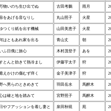
万物いのち生ひ出でぬ
古田考鵬
雨月
2
蔀をあげる音なりし
丸山照子
火星
2
ゆつくり紙を出す機械
山田美恵子
火星
2
何はともあれ家を出る
青山丈
朝
2
いふ日俄に旅心
木村茂登子
あを
2
すとんと効きて熱冷まし
伊藤宇太子
狩
2
癒えかけの傷むず痒く
金子美津子
狩
2
野へ男らのときめきて
羽田岳水
馬醉木
2
心は確と地を踏みて
宮野照子
馬醉木
2
日やフアッションを着し妻と
泉田秋硯
苑
2