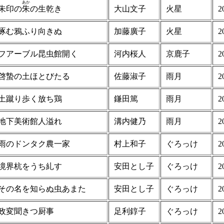
あか
朱印の
朱
の生乾き
大山文子
火星
2
啄む鴉ふり向きぬ
加藤廣子
火星
2
フアーブル昆虫館開く
河内桜人
京鹿子
2
啓蟄の土ほとびたる
佐藤淑子
雨月
2
土蹴り歩く放ち鶏
鎌田篤
雨月
2
地下美術館人溢れ
溝内健乃
雨月
2
雨のドンタク農一家
村上和子
ぐろっけ
2
境界杭をうち糺す
安田とし子
ぐろっけ
2
その名を知らぬ虫あまた
安田とし子
ぐろっけ
2
政変聞きつ厨事
足利錞子
ぐろっけ
2