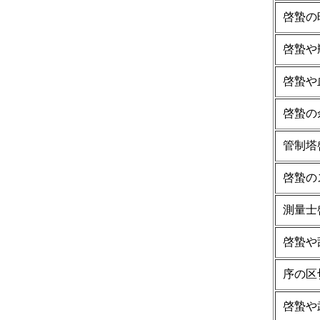
啓蟄の
啓蟄や
啓蟄や
啓蟄の
管制塔
啓蟄の
測量士
啓蟄や
序の区
啓蟄や