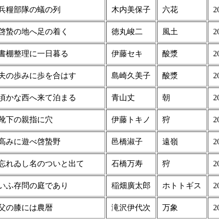
兵糧部隊の蟻の列
木内美保子
六花
2
啓蟄の地へ足の着く
徳丸峻二
風土
2
書棚整理に一日暮る
伊藤セキ
酸漿
2
夫の歩みに歩を合はす
島崎久美子
酸漿
2
頃かな西へ来て泊まる
青山丈
朝
2
靴下の親指に穴
伊藤トキノ
狩
2
高みに遊べ啓蟄野
邑橋淑子
遠嶺
2
忘れゐし名のついと出て
石橋万寿
狩
2
いふ存問の庭であり
稲畑廣太郎
ホトトギス
2
父の膝には農暦
滝沢伊代次
万象
2