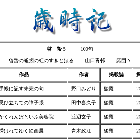
啓 蟄
5 100句
啓蟄の蚯蚓の紅のすきとほる 山口青邨 露団々
作品
作者
掲載誌
手帳に記す未完の句
野口みどり
酸漿
2
思ひ立ちての障子張
田中喜久子
酸漿
2
かくれんぼといふ美容院
渡辺玄子
酸漿
2
誘はれてゆく絵画展
青木政江
酸漿
2