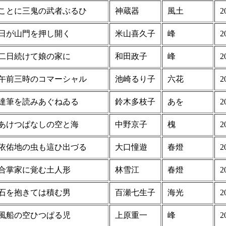
ことに三鬼の武者ぶるひ
神蔵器
風土
2
日が山門を押し開く
米山喜久子
峰
2
二日続けて娘の家に
和田政子
峰
2
午前三時のコマーシャル
池崎るり子
六花
2
達筆を読みあぐねゐる
鈴木多枝子
あを
2
あけつぱなしの空と海
中野京子
槐
2
依佑地の虫も這ひ出づる
大口憧遊
春燈
2
合掌家に覚む土人形
林雪江
春燈
2
石を抱きては積む男
百瀬七生子
海光
2
風船の空ひつぱる児
上原重一
峰
2