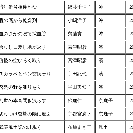
暗証番号相違かな
篠藤千佳子
沖
2
瓶の底から乾燥剤
小嶋洋子
沖
2
血のさかのぼる採血管
齊藤實
沖
2
余りし日差し地が返す
宮津昭彦
濱
2
啓蟄の空ひろく取り
宮津昭彦
濱
2
スカラベとペン交換せり
宇田紀代
濱
2
啓蟄の野を測りをり
平田美知子
濱
2
乱世の本音聞き洩らす
鈴鹿仁
京鹿子
2
切りつけ啓蟄の陽に遊ぶ
宇都宮滴水
京鹿子
2
武蔵風土記の畦歩く
布施まさ子
風土
2