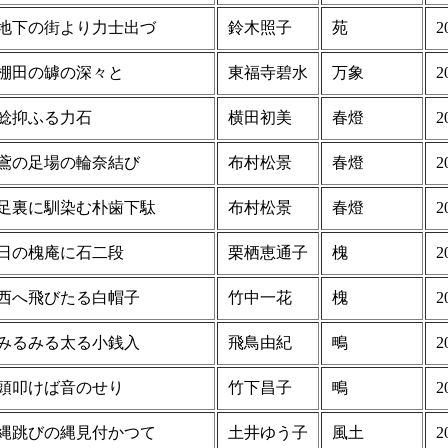
地下の街より力士出づ
鈴木照子
苑
2
棚田の罅の深々と
東福寺碧水
万象
2
鯰抑ふる力石
横田初美
春燈
2
鳶の足場の輪奈結び
布村松景
春燈
2
足裏に馴染む朴歯下駄
布村松景
春燈
2
日の槐庵に石二段
栗栖恵通子
槐
2
西へ飛びたる白帽子
竹中一花
槐
2
みるみる太る小銭入
飛鳥由紀
鴫
2
頭叩けば音のせり
竹下昌子
鴫
2
縄跳びの縄見付かつて
土井ゆう子
風土
2