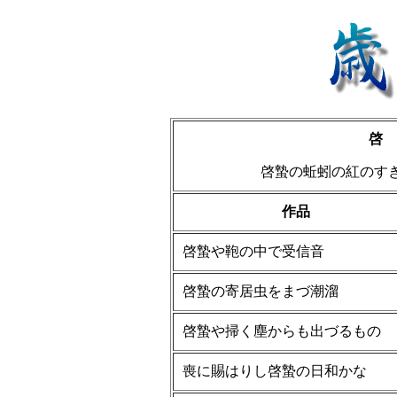
啓 
啓蟄の蚯蚓の紅の
作品
啓蟄や鞄の中で受信音
啓蟄の寄居虫をまづ潮溜
啓蟄や掃く塵からも出づるもの
喪に賜はりし啓蟄の日和かな