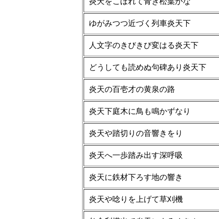
炎天をこぼれて青き松葉かな
ゆがみつつ近づく列車炎天下
人文字のきびきび変はる炎天下
どうしても読めぬ句碑あり炎天下
炎天の百壱才の黄泉の路
炎天下庭木に鳥も鳴かずなり
炎天や踏切りの音響きをり
炎天へ一歩踏み出す深呼吸
炎天に鉄材下ろす地の響き
炎天や唸りを上げて草刈機