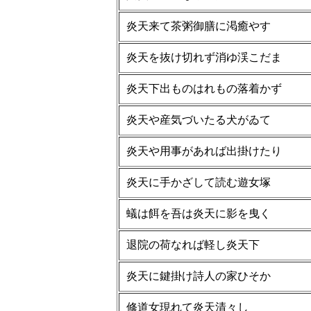
炎天来て茶粥御膳に渇癒やす
炎天を抜け切れず消ゆ渓こだま
炎天下出ものはれもの落着かず
炎天や産気づいたる犬がゐて
炎天や用事があれば出掛けたり
炎天に手かざして読む遊女塚
蟻は餌を吾は炎天に影を曳く
退院の荷なれば軽し炎天下
炎天に鍵掛け詩人の家ひそか
修道女現れて炎天清々し