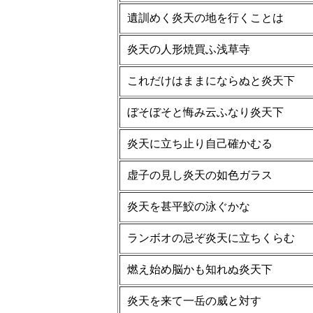
遺訓めく炎天の地を行くことは
炎天の人形焼買ふ浅草寺
これだけはままにならぬと炎天下
ぼそぼそと悔み云ふなり炎天下
炎天に立ち止り自己確かむる
虚子の見し炎天の如色ガラス
炎天を甚平鮫の泳ぐかな
ランボオの忌ぞ炎天に立ちくらむ
燃え始め脳かも知れぬ炎天下
炎天を来て一岳の威と対す