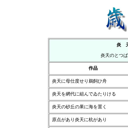
炎 
炎天のとつ
作品
炎天に母仕度せり鵜飼ひ舟
炎天を網代に組んでゐたりける
炎天の砂丘の果に海を置く
原点があり炎天に杭があり