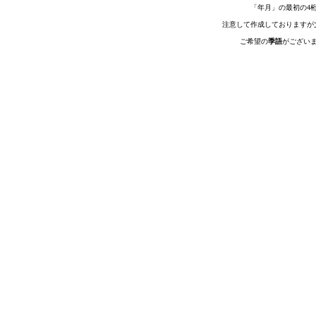
「年月」の最初の4
注意して作成しておりますが
ご希望の
季語
がござい