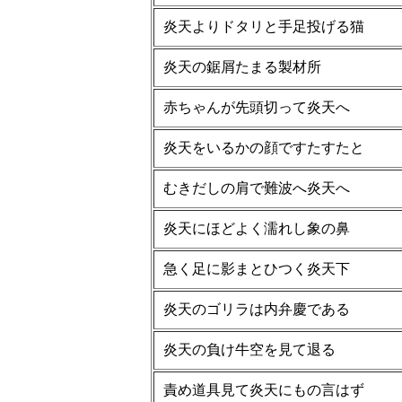
炎天よりドタリと手足投げる猫
炎天の鋸屑たまる製材所
赤ちゃんが先頭切って炎天へ
炎天をいるかの顔ですたすたと
むきだしの肩で難波へ炎天へ
炎天にほどよく濡れし象の鼻
急く足に影まとひつく炎天下
炎天のゴリラは内弁慶である
炎天の負け牛空を見て退る
責め道具見て炎天にもの言はず