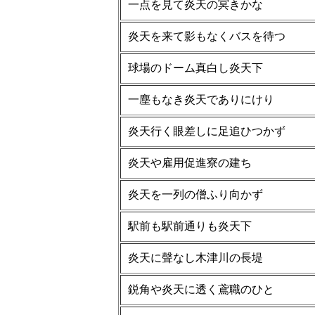
一点を見て炎天の冥きかな
炎天を来て影もなくバスを待つ
球場のドーム真白し炎天下
一塵もなき炎天でありにけり
炎天行く眼差しに足追ひつかず
炎天や雇用促進寮の建ち
炎天を一列の僧ふり向かず
駅前も駅前通りも炎天下
炎天に聲なし木津川の長堤
鋭角や炎天に透く鳶職のひと