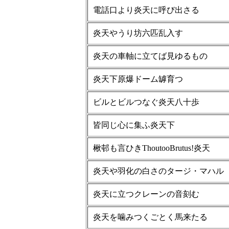
電話口より炎天に呼び出さる
炎天やうり坊六匹乱入す
炎天の車軸に立てば見ゆるもの
炎天下原爆ドーム罅育つ
ビルとビルつなぐ炎天八十歩
皆同じ心に集ふ炎天下
楸邨も言ひきThoutooBrutus!炎天
炎天や羽化の白さのタージ・マハル
炎天に立つクレーンの音刻む
炎天を噛みつくごとく馬来たる