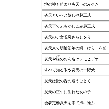
地の神も鎮まり炎天下のみそぎ
炎天といへど嬉しや起工式
炎天下てふもかしこみ起工式
炎天の少女雀斑さらしをり
炎天来て明治初年の鉧（けら）を前
ノラ
炎天や
猫
のおん名はノモヒデオ
すべて知る眼や炎天の一野犬
炎天は獣の舌の這うごとく
炎天の正午に生れた女の子
会者定離炎天を来て風に逢ふ