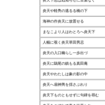
炎天下思はぬ知らせに言葉なく
炎天や軽鳧の逃るる橋の下
海神の作炎天に放置せる
まなこより人はわとろへ炎天下
人幅に覗く炎天草田男忌
炎天の入口幽らし一歩出づ
炎天に鴟尾の鎮もる真田庵
炎天やわたしは象の影の中
炎天へ扇神輿を揺さぶれり
炎天下ものともせずに句碑を尋む