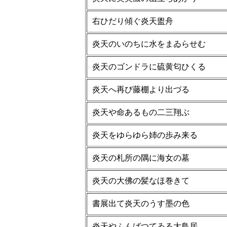
右ひだり傾ぐ炎天盥舟
炎天のいのちに水をまゐらせむ
炎天のゴンドラに硫黄匂ひくる
炎天へ再び藤棚より出づる
炎天や命あるもの二三翔ぶ
炎天をゆらゆら姉の歩み来る
炎天の札所の隅に海女の墓
炎天の大佛の髪なほ巻きて
書展出て炎天のうす墨の色
炎天やふんばつてゐる大鳥居