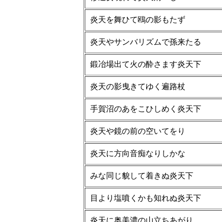
炎天を舞ひて鴎の影もたず
炎天やサンバリズムで孫来たる
鍛冶場出て火の酔さます炎天下
炎天の影曳きてゆく遍路杖
手賀沼のあをこひしめく炎天下
炎天や鏡の前の空いてをり
炎天に方向音痴なりしかな
みな同じ貌して着きぬ炎天下
目より塩噴くかも知れぬ炎天下
炎天に奥美濃の山立ちあがり