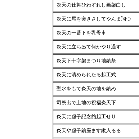
炎天の仕舞ひわすれし画架白し
炎天に尾を突きさしてやんま翔つ
炎天の一番下を乳母車
炎天に立ちゐて何かやり過す
炎天下十字架まつり地鎮祭
炎天に清められたる起工式
聖水をもて炎天の地を鎮め
司祭出で土地の祝福炎天下
炎天に虚子記念館起工せり
炎天や虚子鎮座ます鍬入るる