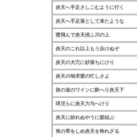
炎天へ手足さしこむように行く
炎天へ手足落として来たような
鷺飛んで炎天撓ふ川の上
炎天のこれ以上もう歩けぬぞ
炎天の大穴に砂落ちにけり
炎天の鳩求愛の忙しさよ
旅の途のワインに酔へり炎天下
球児らに炎天力与へけり
炎天に紛れぬやうに髪結ぶ
喪の帯をしめ炎天を怖れざる