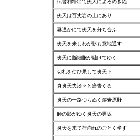
仏舎利塔出て炎天によろめきぬ
炎天は百丈岩の上にあり
妻遙かにて炎天を分ち合ふ
炎天を来しわが影も意地通す
炎天に脳細胞が融けてゆく
切札を使ひ果して炎天下
真炎天夫淡々と癌告ぐる
炎天の一路つらぬく熔岩原野
師の影がゆく炎天の男坂
炎天を来て荷崩れのごとく坐す