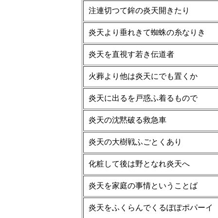
注連切つて鉾の炎天開きたり
炎天より垂れきて蜘蛛の糸なりき
炎天を直視す若き伝道者
火葬より他は炎天にでも置くか
炎天に出るを戸惑ふ着るもので
炎天の沈黙破る救急車
炎天の大樹戦ふごとくあり
化粧して後は野となれ炎天へ
炎天を家庭の事情ということば
炎天をふくらんでくるぽぽポパーイ