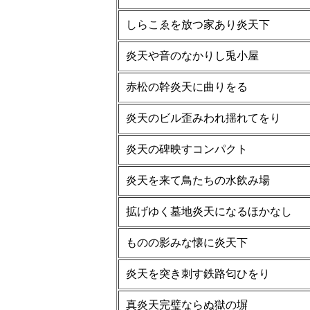
しらこゑを放つ家あり炎天下
炎天や音のなかりし兎小屋
赤松の幹炎天に曲りをる
炎天のビル歪みわれ揺れてをり
炎天の碑映すコンパクト
炎天を来て鳥たちの水飲み場
拡げゆく墓地炎天になるほかなし
ものの影みな懐に炎天下
炎天を突き刺す鉄路匂ひをり
真炎天完璧ならぬ獄の塀