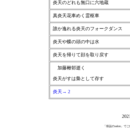
炎天のどれも無口に六地蔵
真炎天花車めく霊枢車
誰か逸れる炎天のフォークダンス
炎天や蝶の頭の中は水
炎天を帰りて顔を取り戻す
加藤楸邨逝く
炎天がすは梟として存す
炎天→ 2
20
「俳誌のsalon」