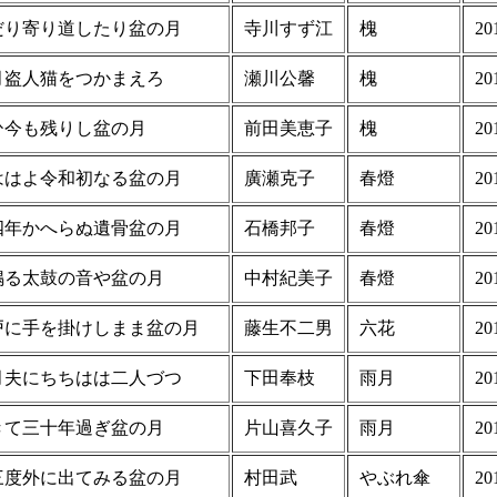
だり寄り道したり盆の月
寺川すず江
槐
20
月盗人猫をつかまえろ
瀬川公馨
槐
20
ひ今も残りし盆の月
前田美恵子
槐
20
ははよ令和初なる盆の月
廣瀬克子
春燈
20
四年かへらぬ遺骨盆の月
石橋邦子
春燈
20
鳴る太鼓の音や盆の月
中村紀美子
春燈
20
戸に手を掛けしまま盆の月
藤生不二男
六花
20
月夫にちちはは二人づつ
下田奉枝
雨月
20
きて三十年過ぎ盆の月
片山喜久子
雨月
20
三度外に出てみる盆の月
村田武
やぶれ傘
20