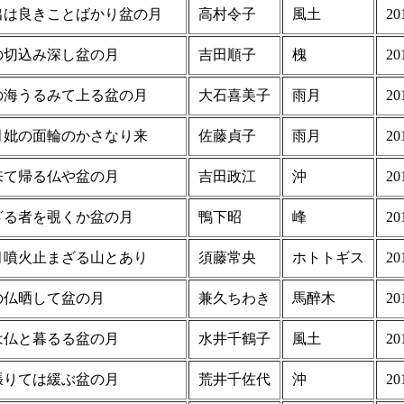
出は良きことばかり盆の月
高村令子
風土
20
の切込み深し盆の月
吉田順子
槐
20
の海うるみて上る盆の月
大石喜美子
雨月
20
月妣の面輪のかさなり来
佐藤貞子
雨月
20
来て帰る仏や盆の月
吉田政江
沖
20
ざる者を覗くか盆の月
鴨下昭
峰
20
月噴火止まざる山とあり
須藤常央
ホトトギス
20
の仏晒して盆の月
兼久ちわき
馬醉木
20
は仏と暮るる盆の月
水井千鶴子
風土
20
張りては緩ぶ盆の月
荒井千佐代
沖
20