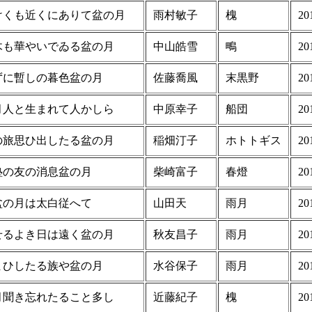
けくも近くにありて盆の月
雨村敏子
槐
20
木も華やいでゐる盆の月
中山皓雪
鴫
20
ずに暫しの暮色盆の月
佐藤喬風
末黒野
20
月人と生まれて人かしら
中原幸子
船団
20
の旅思ひ出したる盆の月
稲畑汀子
ホトトギス
20
塾の友の消息盆の月
柴崎富子
春燈
20
盆の月は太白従へて
山田天
雨月
20
せるよき日は遠く盆の月
秋友昌子
雨月
20
まひしたる族や盆の月
水谷保子
雨月
20
月聞き忘れたること多し
近藤紀子
槐
20