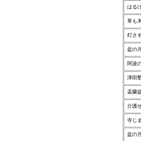
はる
草も
灯さ
盆の
阿波
津田
孟蘭
介護
寺じ
盆の