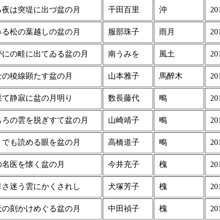
る夜は突堤に出づ盆の月
千田百里
沖
20
みる松の葉越しの盆の月
服部珠子
雨月
20
がにの畦に出てゐる盆の月
南うみを
風土
20
士の稜線顕たす盆の月
山本雅子
馬醉木
20
果て静寂に盆の月明り
数長藤代
鴫
20
もろの雲を脱ぎすて盆の月
山崎靖子
鴫
20
までも読める眼を盆の月
高橋道子
鴫
20
の名医を懐く盆の月
今井充子
槐
20
月さ迷う雲にかくされし
犬塚芳子
槐
20
天の刻かけめぐる盆の月
中田禎子
槐
20