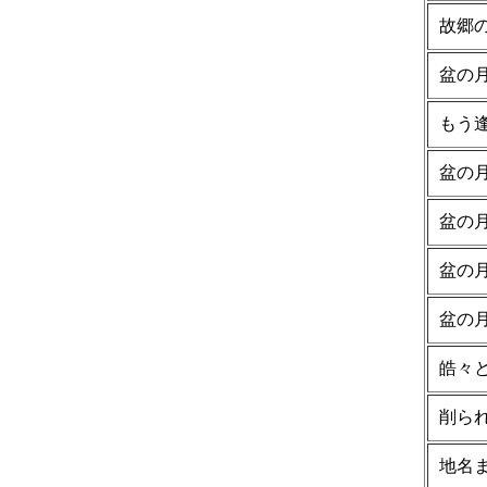
故郷
盆の
もう
盆の
盆の
盆の
盆の
皓々
削ら
地名