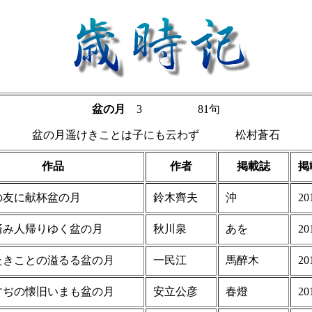
盆の月
3 81句
盆の月遥けきことは子にも云わず 松村蒼石
作品
作者
掲載誌
掲
の友に献杯盆の月
鈴木齊夫
沖
20
済み人帰りゆく盆の月
秋川泉
あを
20
たきことの溢るる盆の月
一民江
馬醉木
20
すぢの懐旧いまも盆の月
安立公彦
春燈
20