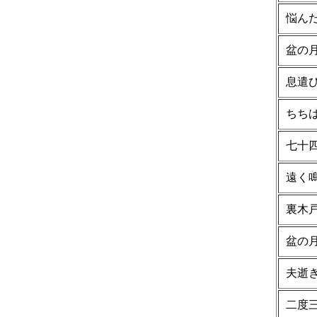
悩ん
盆の
息遣
ちち
七十
遠く
裏木
盆の
夫逝
二度