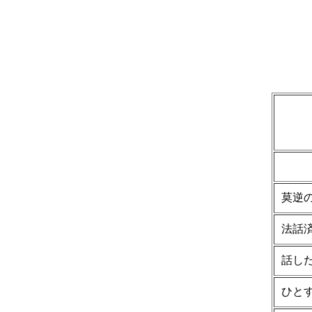
莫逆
法話
話し
ひと