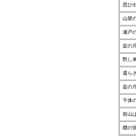
思ひ
山襞
瀬戸
盆の
黙し
還ら
盆の
千体
前山
纜の