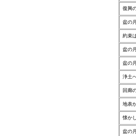
復興
盆の
約束
盆の
盆の
浄土
回廊
地表
懐か
盆の