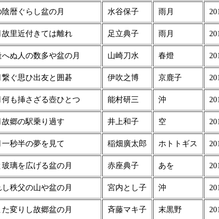
の陰暦ぐらし盆の月
水谷保子
雨月
20
月故里近付きては離れ
足立典子
雨月
20
逢へぬ人の数多や盆の月
山崎刀水
春燈
20
月繋ぐ思ひ出友と囲碁
伊吹之博
京鹿子
20
月何も挿さざる壺ひとつ
能村研三
沖
20
月故郷の駅乗り過す
井上和子
空
20
月一秒半の夢を見て
稲畑廣太郎
ホトトギス
20
と玻璃を広げる盆の月
赤座典子
あを
20
れし秩父の山や盆の月
宮内とし子
沖
20
また変りし故郷盆の月
斉藤マキ子
末黒野
20