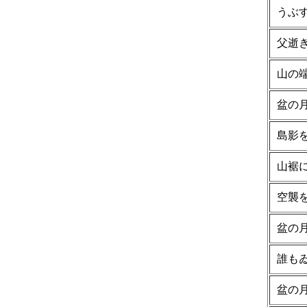
うぶ
父逝
山の
盆の
島影
山裾
空襲
盆の
誰も
盆の