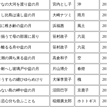
すなの大河を渡り盆の月
宮内とし子
沖
20
きし比島は遠し盆の月
大崎ナツミ
雨月
20
端に稚き齢の盆の月
浜福惠
風土
20
月揃うて母の部屋に居り
笹村政子
六花
20
を離るる舟や盆の月
笹村政子
六花
20
に潮の満ち来る盆の月
高倉和子
空
20
を耐へし玻璃戸や盆の月
片山博介
春燈
20
月うすもの纏ひゆらめけり
犬塚李里子
槐
20
ゐない島の岬や盆の月
沼田巴字
京鹿子
20
月忌心分ち合ふことも
稲畑廣太郎
ホトトギス
20