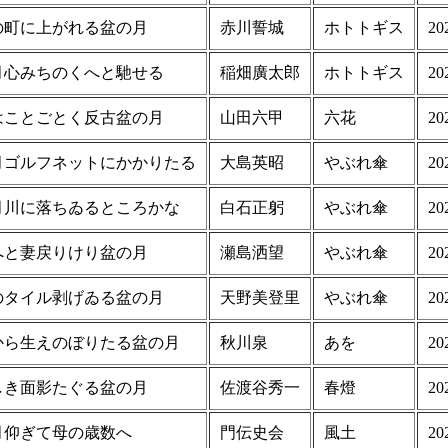
の町に上がれる盆の月
赤川誓城
ホトトギス
20
月心みちのくへと馳せる
稲畑廣太郎
ホトトギス
20
はことごとく反古盆の月
山田六甲
六花
20
月ゴルフネットにかかりたる
大島英昭
やぶれ傘
20
月川に落ちゐるところかな
白石正躬
やぶれ傘
20
へと妻戻りけり盆の月
瀬島洒望
やぶれ傘
20
のタイル剥げゐる盆の月
天野美登里
やぶれ傘
20
から生えのぼりたる盆の月
秋川泉
あを
20
しき面影たぐる盆の月
佐渡谷秀一
春燈
20
月仰ぎて母の歳数へ
門伝史会
風土
20