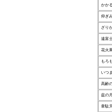
かか
仰ぎ
ざり
遠富
花火
もろ
いつ
高齢
盆の
韋駄