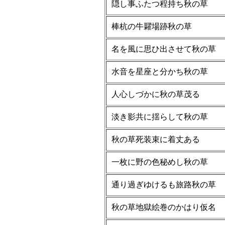
隠し事ふたつ程持ち秋の草
棒杭の牛糶場跡秋の草
名を風に思ひ出させて秋の草
水音を星座と分かち秋の草
人心しづかに秋の草茂る
淡き影共に揺らして秋の草
秋の草死装束に着丈ある
一枚に野の色秘めし秋の草
通り過ぎゆけるも旅路秋の草
秋の草地獄絵巻のかはり仮名