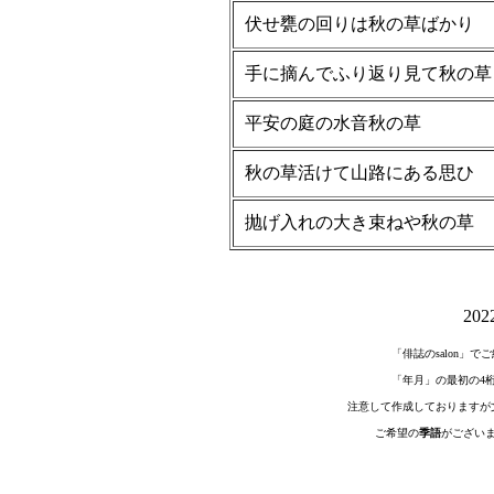
伏せ甕の回りは秋の草ばかり
手に摘んでふり返り見て秋の草
平安の庭の水音秋の草
秋の草活けて山路にある思ひ
抛げ入れの大き束ねや秋の草
20
「俳誌のsalon」
「年月」の最初の4
注意して作成しておりますが
ご希望の
季語
がござい