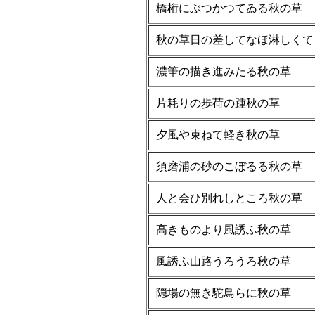
橋桁にぶつかつてゐる秋の草
秋の草日の差してなほ淋しくて
濃筆の描き進みたる秋の草
片耗りの歩荷の踵秋の草
夕風や束ねて軽き秋の草
須磨浦の砂のこぼるる秋の草
人と会ひ別れしところ秋の草
高きものより風誘ふ秋の草
風誘ふ山路うろうろ秋の草
隠場の無き駝鳥らに秋の草