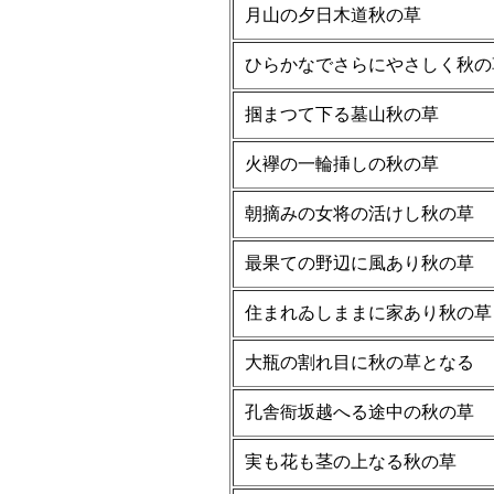
月山の夕日木道秋の草
ひらかなでさらにやさしく秋の
掴まつて下る墓山秋の草
火襷の一輪挿しの秋の草
朝摘みの女将の活けし秋の草
最果ての野辺に風あり秋の草
住まれゐしままに家あり秋の草
大瓶の割れ目に秋の草となる
孔舎衙坂越へる途中の秋の草
実も花も茎の上なる秋の草