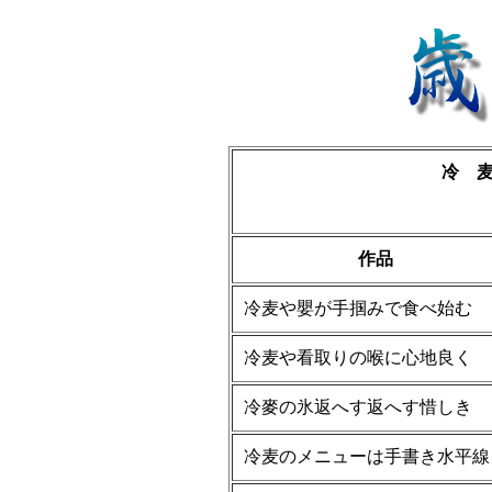
冷 
作品
冷麦や嬰が手掴みで食べ始む
冷麦や看取りの喉に心地良く
冷麥の氷返へす返へす惜しき
冷麦のメニューは手書き水平線