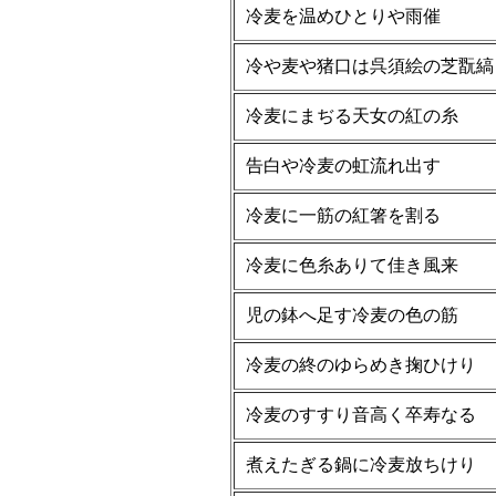
冷麦を温めひとりや雨催
冷や麦や猪口は呉須絵の芝翫縞
冷麦にまぢる天女の紅の糸
告白や冷麦の虹流れ出す
冷麦に一筋の紅箸を割る
冷麦に色糸ありて佳き風来
児の鉢へ足す冷麦の色の筋
冷麦の終のゆらめき掬ひけり
冷麦のすすり音高く卒寿なる
煮えたぎる鍋に冷麦放ちけり