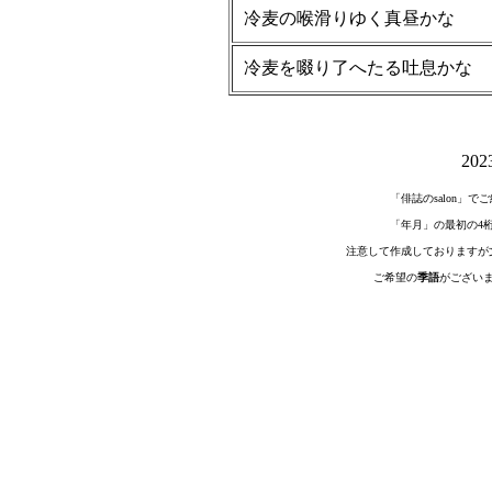
冷麦の喉滑りゆく真昼かな
冷麦を啜り了へたる吐息かな
20
「俳誌のsalon」
「年月」の最初の4
注意して作成しておりますが
ご希望の
季語
がござい